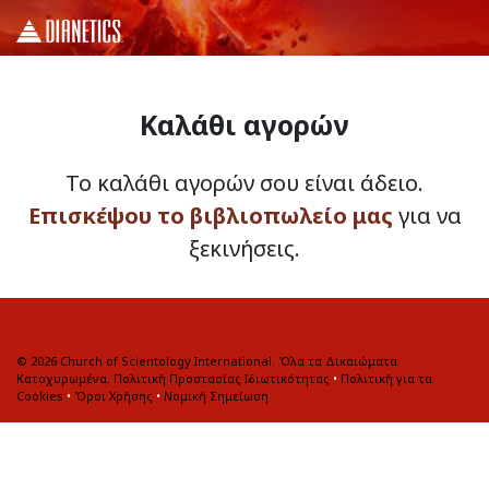
Καλάθι αγορών
Το καλάθι αγορών σου είναι άδειο.
Επισκέψου το βιβλιοπωλείο μας
για να
ξεκινήσεις.
© 2026
Church of Scientology International. Όλα τα Δικαιώματα
Κατοχυρωμένα.
Πολιτική Προστασίας Ιδιωτικότητας
•
Πολιτική για τα
Cookies
•
Όροι Χρήσης
•
Νομική Σημείωση