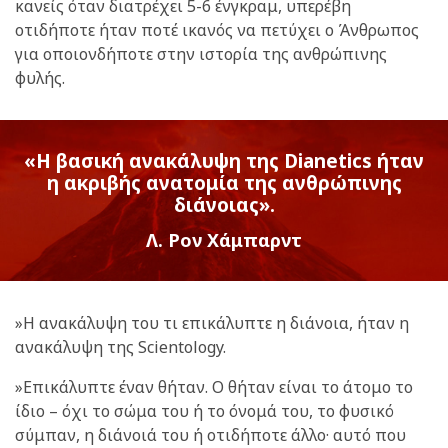
κανείς όταν διατρέχει 5-6 ένγκραμ, υπερέβη
οτιδήποτε ήταν ποτέ ικανός να πετύχει ο Άνθρωπος
για οποιονδήποτε στην ιστορία της ανθρώπινης
φυλής.
«Η βασική ανακάλυψη της Dianetics ήταν
η ακριβής ανατομία της ανθρώπινης
διάνοιας».
Λ. Ρον Χάμπαρντ
»Η ανακάλυψη του τι επικάλυπτε η διάνοια, ήταν η
ανακάλυψη της Scientology.
»Επικάλυπτε έναν θήταν. Ο θήταν είναι το άτομο το
ίδιο – όχι το σώμα του ή το όνομά του, το φυσικό
σύμπαν, η διάνοιά του ή οτιδήποτε άλλο· αυτό που