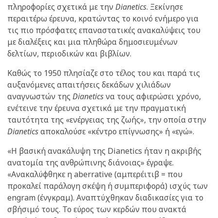
πληροφορίες σχετικά με την
Dianetics
. Ξεκίνησε
περαιτέρω έρευνα, κρατώντας το κοινό ενήμερο για
τις πιο πρόσφατες επαναστατικές ανακαλύψεις του
με διαλέξεις και μια πληθώρα δημοσιευμένων
δελτίων, περιοδικών και βιβλίων.
Καθώς το 1950 πλησίαζε στο τέλος του και παρά τις
αυξανόμενες απαιτήσεις δεκάδων χιλιάδων
αναγνωστών της
Dianetics
να τους αφιερώσει χρόνο,
ενέτεινε την έρευνα σχετικά με την πραγματική
ταυτότητα της «ενέργειας της ζωής», την οποία στην
Dianetics
αποκαλούσε «κέντρο επίγνωσης» ή «εγώ».
«Η βασική ανακάλυψη της Dianetics ήταν η ακριβής
ανατομία της ανθρώπινης διάνοιας» έγραψε.
«Ανακαλύφθηκε η aberrative (αμπερέιτιβ = που
προκαλεί παράλογη σκέψη ή συμπεριφορά) ισχύς των
engram (ένγκραμ). Αναπτύχθηκαν διαδικασίες για το
σβήσιμό τους. Το εύρος των κερδών που ανακτά