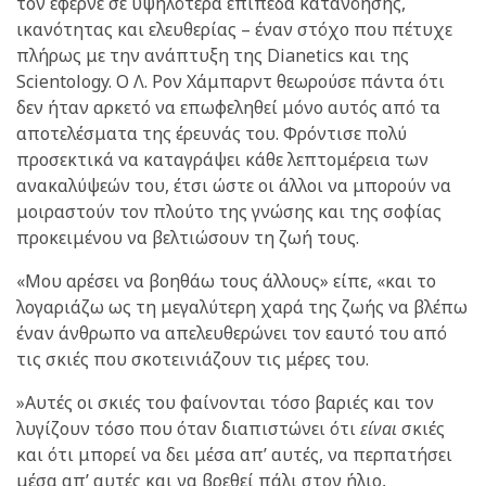
τον έφερνε σε υψηλότερα επίπεδα κατανόησης,
ικανότητας και ελευθερίας – έναν στόχο που πέτυχε
πλήρως με την ανάπτυξη της Dianetics και της
Scientology. Ο Λ. Ρον Χάμπαρντ θεωρούσε πάντα ότι
δεν ήταν αρκετό να επωφεληθεί μόνο αυτός από τα
αποτελέσματα της έρευνάς του. Φρόντισε πολύ
προσεκτικά να καταγράψει κάθε λεπτομέρεια των
ανακαλύψεών του, έτσι ώστε οι άλλοι να μπορούν να
μοιραστούν τον πλούτο της γνώσης και της σοφίας
προκειμένου να βελτιώσουν τη ζωή τους.
«Μου αρέσει να βοηθάω τους άλλους» είπε, «και το
λογαριάζω ως τη μεγαλύτερη χαρά της ζωής να βλέπω
έναν άνθρωπο να απελευθερώνει τον εαυτό του από
τις σκιές που σκοτεινιάζουν τις μέρες του.
»Αυτές οι σκιές του φαίνονται τόσο βαριές και τον
λυγίζουν τόσο που όταν διαπιστώνει ότι
είναι
σκιές
και ότι μπορεί να δει μέσα απ’ αυτές, να περπατήσει
μέσα απ’ αυτές και να βρεθεί πάλι στον ήλιο,