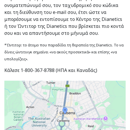
ονοματεπώνυμό σου, τον ταχυδρομικό σου κώδικα
και τη διεύθυνση του e‑mail σου, έτσι ώστε να
μπορέσουμε να εντοπίσουμε το Κέντρο της Dianetics
ή τον Ώντιτορ της Dianetics που βρίσκεται πιο κοντά
σου και να απαντήσουμε στο μήνυμά σου.
*Ώντιτορ: το άτομο που παραδίδει τη θεραπεία της Dianetics. Το να
δίνεις ώντιτινγκ σημαίνει «να ακούς προσεκτικά» και επίσης «να
υπολογίζεις».
Κάλεσε 1-800-367-8788 (ΗΠΑ και Καναδάς)