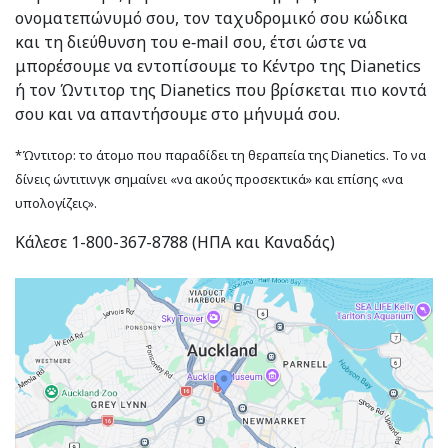
ονοματεπώνυμό σου, τον ταχυδρομικό σου κώδικα
και τη διεύθυνση του e‑mail σου, έτσι ώστε να
μπορέσουμε να εντοπίσουμε το Κέντρο της Dianetics
ή τον Ώντιτορ της Dianetics που βρίσκεται πιο κοντά
σου και να απαντήσουμε στο μήνυμά σου.
*Ώντιτορ: το άτομο που παραδίδει τη θεραπεία της Dianetics. Το να
δίνεις ώντιτινγκ σημαίνει «να ακούς προσεκτικά» και επίσης «να
υπολογίζεις».
Κάλεσε 1-800-367-8788 (ΗΠΑ και Καναδάς)