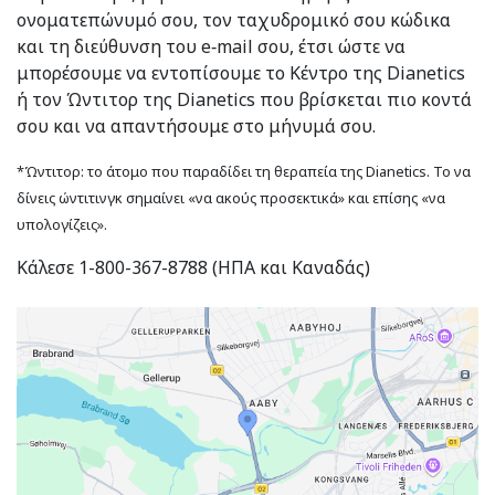
ονοματεπώνυμό σου, τον ταχυδρομικό σου κώδικα
και τη διεύθυνση του e‑mail σου, έτσι ώστε να
μπορέσουμε να εντοπίσουμε το Κέντρο της Dianetics
ή τον Ώντιτορ της Dianetics που βρίσκεται πιο κοντά
σου και να απαντήσουμε στο μήνυμά σου.
*Ώντιτορ: το άτομο που παραδίδει τη θεραπεία της Dianetics. Το να
δίνεις ώντιτινγκ σημαίνει «να ακούς προσεκτικά» και επίσης «να
υπολογίζεις».
Κάλεσε 1-800-367-8788 (ΗΠΑ και Καναδάς)