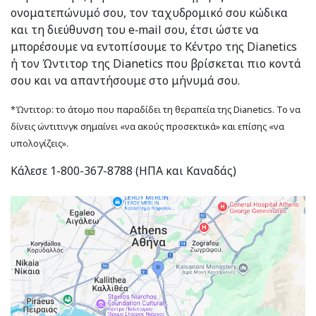
ονοματεπώνυμό σου, τον ταχυδρομικό σου κώδικα
και τη διεύθυνση του e‑mail σου, έτσι ώστε να
μπορέσουμε να εντοπίσουμε το Κέντρο της Dianetics
ή τον Ώντιτορ της Dianetics που βρίσκεται πιο κοντά
σου και να απαντήσουμε στο μήνυμά σου.
*Ώντιτορ: το άτομο που παραδίδει τη θεραπεία της Dianetics. Το να
δίνεις ώντιτινγκ σημαίνει «να ακούς προσεκτικά» και επίσης «να
υπολογίζεις».
Κάλεσε 1-800-367-8788 (ΗΠΑ και Καναδάς)