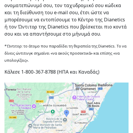
ονοματεπώνυμό σου, τον ταχυδρομικό σου κώδικα
και τη διεύθυνση του e‑mail σου, έτσι ώστε να
μπορέσουμε να εντοπίσουμε το Κέντρο της Dianetics
ή τον Ώντιτορ της Dianetics που βρίσκεται πιο κοντά
σου και να απαντήσουμε στο μήνυμά σου.
*Ώντιτορ: το άτομο που παραδίδει τη θεραπεία της Dianetics. Το να
δίνεις ώντιτινγκ σημαίνει «να ακούς προσεκτικά» και επίσης «να
υπολογίζεις».
Κάλεσε 1-800-367-8788 (ΗΠΑ και Καναδάς)