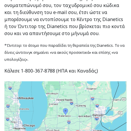
ονοματεπώνυμό σου, τον ταχυδρομικό σου κώδικα
και τη διεύθυνση του e‑mail σου, έτσι ώστε να
μπορέσουμε να εντοπίσουμε το Κέντρο της Dianetics
ή τον Ώντιτορ της Dianetics που βρίσκεται πιο κοντά
σου και να απαντήσουμε στο μήνυμά σου.
*Ώντιτορ: το άτομο που παραδίδει τη θεραπεία της Dianetics. Το να
δίνεις ώντιτινγκ σημαίνει «να ακούς προσεκτικά» και επίσης «να
υπολογίζεις».
Κάλεσε 1-800-367-8788 (ΗΠΑ και Καναδάς)