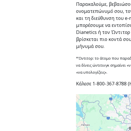
Παρακαλούμε, βεβαιώσου
ονοματεπώνυμό σου, το
και τη διεύθυνση του e‑m
μπορέσουμε να εντοπίσο
Dianetics ή τον Ώντιτορ
βρίσκεται πιο κοντά σο
μήνυμά σου.
*Ώντιτορ: το άτομο που παραδί
να δίνεις ώντιτινγκ σημαίνει «
«να υπολογίζεις».
Κάλεσε 1-800-367-8788 