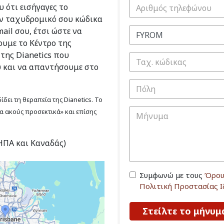
 ότι εισήγαγες το
ν ταχυδρομικό σου κώδικα
ail σου, έτσι ώστε να
υμε το Κέντρο της
 της Dianetics που
υ και να απαντήσουμε στο
δει τη θεραπεία της Dianetics. Το
να ακούς προσεκτικά» και επίσης
(ΗΠΑ και Καναδάς)
Συμφωνώ με τους
Όρου
Πολιτική Προστασίας 
Στείλτε το μήνυμ