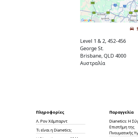
Level 1 & 2, 452-456
George St.
Brisbane, QLD 4000
Αυστραλία
Πληροφορίες
Παραγγελία
Λ. Ρον Χάμπαρντ
Dianetics: Η Σ
Επιστήμη της
Τι είναι η Dianetics;
Πνευματικής Υγ