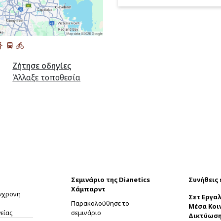
Ζήτησε οδηγίες
Άλλαξε τοποθεσία
Σεμινάριο της Dianetics
Συνήθεις
Χάμπαρντ
ύγχρονη
Σετ Εργαλ
Παρακολούθησε το
Μέσα Κοι
είας
σεμινάριο
Δικτύωσ