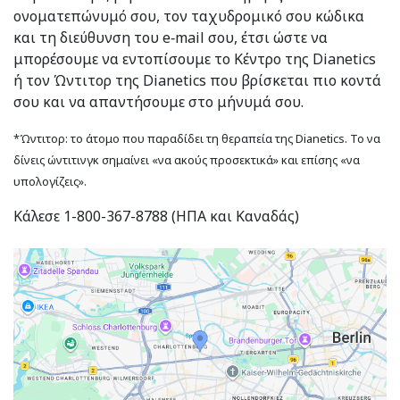
ονοματεπώνυμό σου, τον ταχυδρομικό σου κώδικα
και τη διεύθυνση του e‑mail σου, έτσι ώστε να
μπορέσουμε να εντοπίσουμε το Κέντρο της Dianetics
ή τον Ώντιτορ της Dianetics που βρίσκεται πιο κοντά
σου και να απαντήσουμε στο μήνυμά σου.
*Ώντιτορ: το άτομο που παραδίδει τη θεραπεία της Dianetics. Το να
δίνεις ώντιτινγκ σημαίνει «να ακούς προσεκτικά» και επίσης «να
υπολογίζεις».
Κάλεσε 1-800-367-8788 (ΗΠΑ και Καναδάς)