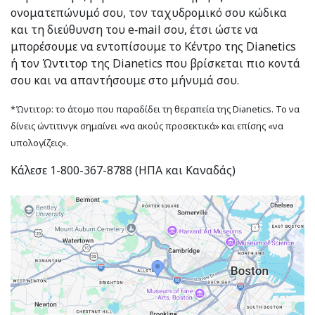
ονοματεπώνυμό σου, τον ταχυδρομικό σου κώδικα
και τη διεύθυνση του e‑mail σου, έτσι ώστε να
μπορέσουμε να εντοπίσουμε το Κέντρο της Dianetics
ή τον Ώντιτορ της Dianetics που βρίσκεται πιο κοντά
σου και να απαντήσουμε στο μήνυμά σου.
*Ώντιτορ: το άτομο που παραδίδει τη θεραπεία της Dianetics. Το να
δίνεις ώντιτινγκ σημαίνει «να ακούς προσεκτικά» και επίσης «να
υπολογίζεις».
Κάλεσε 1-800-367-8788 (ΗΠΑ και Καναδάς)