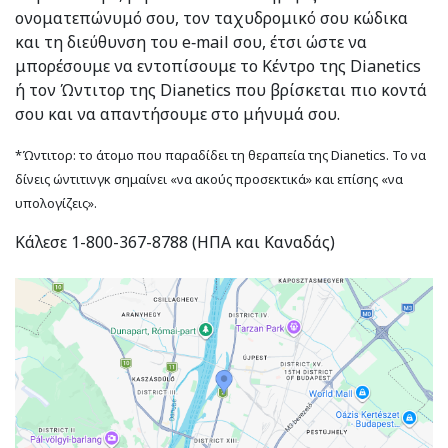
ονοματεπώνυμό σου, τον ταχυδρομικό σου κώδικα
και τη διεύθυνση του e‑mail σου, έτσι ώστε να
μπορέσουμε να εντοπίσουμε το Κέντρο της Dianetics
ή τον Ώντιτορ της Dianetics που βρίσκεται πιο κοντά
σου και να απαντήσουμε στο μήνυμά σου.
*Ώντιτορ: το άτομο που παραδίδει τη θεραπεία της Dianetics. Το να
δίνεις ώντιτινγκ σημαίνει «να ακούς προσεκτικά» και επίσης «να
υπολογίζεις».
Κάλεσε 1-800-367-8788 (ΗΠΑ και Καναδάς)