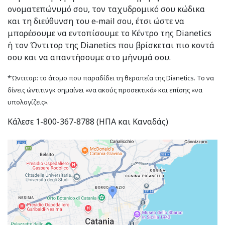
ονοματεπώνυμό σου, τον ταχυδρομικό σου κώδικα
και τη διεύθυνση του e‑mail σου, έτσι ώστε να
μπορέσουμε να εντοπίσουμε το Κέντρο της Dianetics
ή τον Ώντιτορ της Dianetics που βρίσκεται πιο κοντά
σου και να απαντήσουμε στο μήνυμά σου.
*Ώντιτορ: το άτομο που παραδίδει τη θεραπεία της Dianetics. Το να
δίνεις ώντιτινγκ σημαίνει «να ακούς προσεκτικά» και επίσης «να
υπολογίζεις».
Κάλεσε 1-800-367-8788 (ΗΠΑ και Καναδάς)