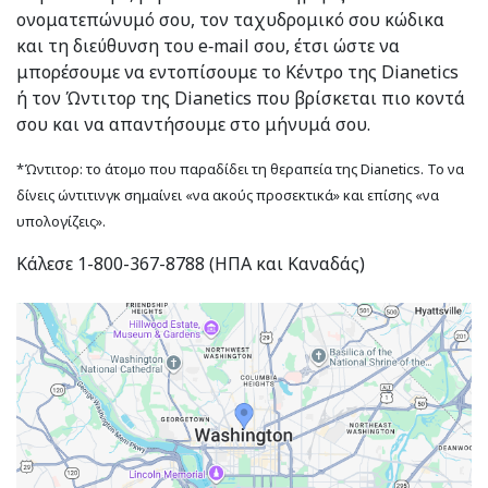
ονοματεπώνυμό σου, τον ταχυδρομικό σου κώδικα
και τη διεύθυνση του e‑mail σου, έτσι ώστε να
μπορέσουμε να εντοπίσουμε το Κέντρο της Dianetics
ή τον Ώντιτορ της Dianetics που βρίσκεται πιο κοντά
σου και να απαντήσουμε στο μήνυμά σου.
*Ώντιτορ: το άτομο που παραδίδει τη θεραπεία της Dianetics. Το να
δίνεις ώντιτινγκ σημαίνει «να ακούς προσεκτικά» και επίσης «να
υπολογίζεις».
Κάλεσε 1-800-367-8788 (ΗΠΑ και Καναδάς)