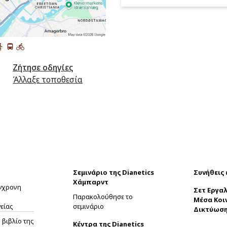
Ζήτησε οδηγίες
Άλλαξε τοποθεσία
Σεμινάριο της Dianetics
Συνήθεις
Χάμπαρντ
ύγχρονη
Σετ Εργαλ
Παρακολούθησε το
Μέσα Κοι
είας
σεμινάριο
Δικτύωσ
βιβλίο της
Κέντρα της Dianetics