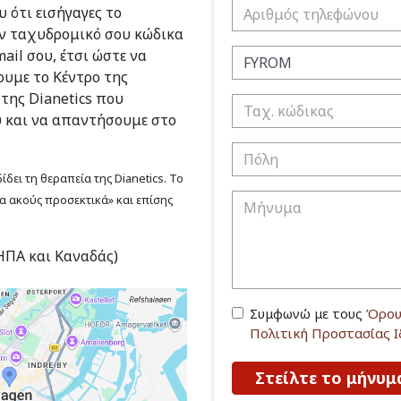
 ότι εισήγαγες το
ν ταχυδρομικό σου κώδικα
ail σου, έτσι ώστε να
υμε το Κέντρο της
 της Dianetics που
υ και να απαντήσουμε στο
δει τη θεραπεία της Dianetics. Το
να ακούς προσεκτικά» και επίσης
(ΗΠΑ και Καναδάς)
Συμφωνώ με τους
Όρου
Πολιτική Προστασίας 
Στείλτε το μήνυμ