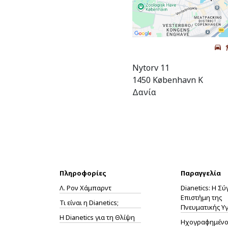
Nytorv 11
1450 København K
Δανία
Πληροφορίες
Παραγγελία
Λ. Ρον Χάμπαρντ
Dianetics: Η Σ
Επιστήμη της
Τι είναι η Dianetics;
Πνευματικής Υγ
Η
Dianetics
για τη Θλίψη
Ηχογραφημένο 