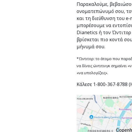
Παρακαλούμε, βεβαιώσου
ονοματεπώνυμό σου, το
και τη διεύθυνση του e‑m
μπορέσουμε να εντοπίσο
Dianetics ή τον Ώντιτορ
βρίσκεται πιο κοντά σο
μήνυμά σου.
*Ώντιτορ: το άτομο που παραδί
να δίνεις ώντιτινγκ σημαίνει «
«να υπολογίζεις».
Κάλεσε 1-800-367-8788 