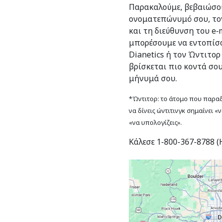
Παρακαλούμε, βεβαιώσου
ονοματεπώνυμό σου, το
και τη διεύθυνση του e‑m
μπορέσουμε να εντοπίσο
Dianetics ή τον Ώντιτορ
βρίσκεται πιο κοντά σο
μήνυμά σου.
*Ώντιτορ: το άτομο που παραδί
να δίνεις ώντιτινγκ σημαίνει «
«να υπολογίζεις».
Κάλεσε 1-800-367-8788 