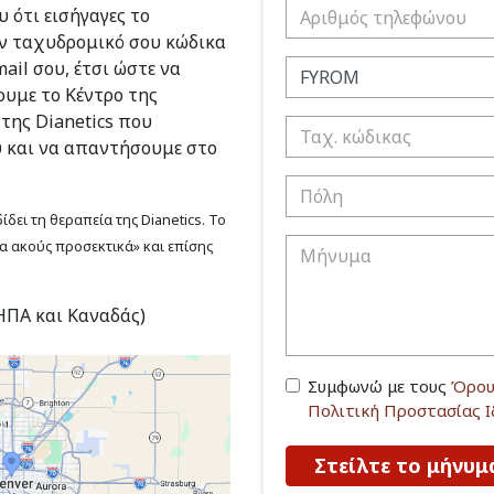
 ότι εισήγαγες το
ν ταχυδρομικό σου κώδικα
ail σου, έτσι ώστε να
υμε το Κέντρο της
 της Dianetics που
υ και να απαντήσουμε στο
δει τη θεραπεία της Dianetics. Το
να ακούς προσεκτικά» και επίσης
(ΗΠΑ και Καναδάς)
Συμφωνώ με τους
Όρου
Πολιτική Προστασίας 
Στείλτε το μήνυμ