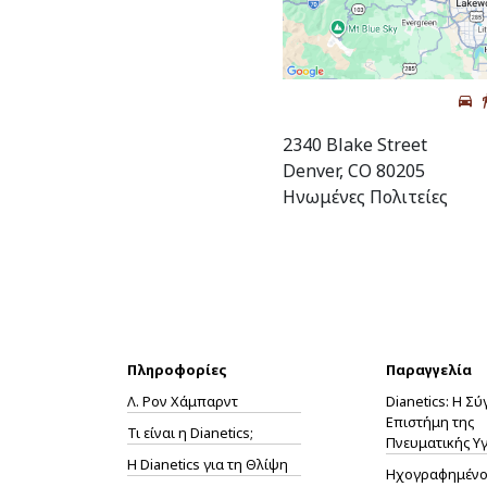
2340 Blake Street
Denver, CO 80205
Ηνωμένες Πολιτείες
Πληροφορίες
Παραγγελία
Λ. Ρον Χάμπαρντ
Dianetics: Η Σ
Επιστήμη της
Τι είναι η Dianetics;
Πνευματικής Υγ
Η
Dianetics
για τη Θλίψη
Ηχογραφημένο 