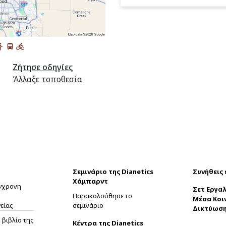
Ζήτησε οδηγίες
Άλλαξε τοποθεσία
Σεμινάριο της Dianetics
Συνήθεις
Χάμπαρντ
ύγχρονη
Σετ Εργαλ
Παρακολούθησε το
Μέσα Κοι
είας
σεμινάριο
Δικτύωσ
βιβλίο της
Κέντρα της Dianetics