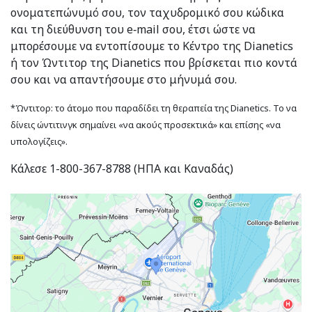
ονοματεπώνυμό σου, τον ταχυδρομικό σου κώδικα
και τη διεύθυνση του e‑mail σου, έτσι ώστε να
μπορέσουμε να εντοπίσουμε το Κέντρο της Dianetics
ή τον Ώντιτορ της Dianetics που βρίσκεται πιο κοντά
σου και να απαντήσουμε στο μήνυμά σου.
*Ώντιτορ: το άτομο που παραδίδει τη θεραπεία της Dianetics. Το να
δίνεις ώντιτινγκ σημαίνει «να ακούς προσεκτικά» και επίσης «να
υπολογίζεις».
Κάλεσε 1-800-367-8788 (ΗΠΑ και Καναδάς)