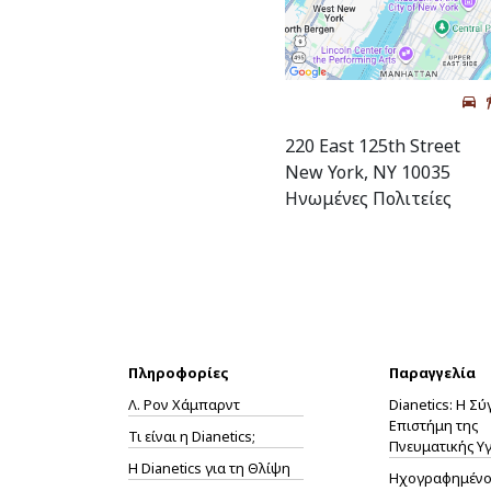
220 East 125th Street
New York, NY 10035
Ηνωμένες Πολιτείες
Πληροφορίες
Παραγγελία
Λ. Ρον Χάμπαρντ
Dianetics: Η Σ
Επιστήμη της
Τι είναι η Dianetics;
Πνευματικής Υγ
Η
Dianetics
για τη Θλίψη
Ηχογραφημένο 