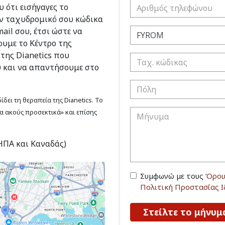
 ότι εισήγαγες το
ν ταχυδρομικό σου κώδικα
ail σου, έτσι ώστε να
υμε το Κέντρο της
 της Dianetics που
υ και να απαντήσουμε στο
δει τη θεραπεία της Dianetics. Το
να ακούς προσεκτικά» και επίσης
(ΗΠΑ και Καναδάς)
Συμφωνώ με τους
Όρου
Πολιτική Προστασίας 
Στείλτε το μήνυμ