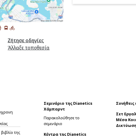
Ζήτησε οδηγίες
Άλλαξε τοποθεσία
Σεμινάριο της Dianetics
Συνήθεις
Χάμπαρντ
ύγχρονη
Σετ Εργαλ
Παρακολούθησε το
Μέσα Κοι
είας
σεμινάριο
Δικτύωσ
βιβλίο της
Κέντρα της Dianetics