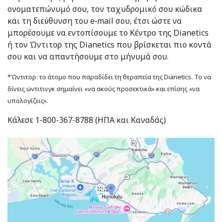
ονοματεπώνυμό σου, τον ταχυδρομικό σου κώδικα
και τη διεύθυνση του e‑mail σου, έτσι ώστε να
μπορέσουμε να εντοπίσουμε το Κέντρο της Dianetics
ή τον Ώντιτορ της Dianetics που βρίσκεται πιο κοντά
σου και να απαντήσουμε στο μήνυμά σου.
*Ώντιτορ: το άτομο που παραδίδει τη θεραπεία της Dianetics. Το να
δίνεις ώντιτινγκ σημαίνει «να ακούς προσεκτικά» και επίσης «να
υπολογίζεις».
Κάλεσε 1-800-367-8788 (ΗΠΑ και Καναδάς)