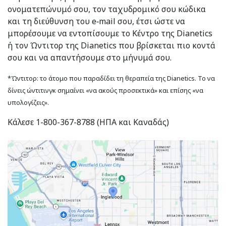
ονοματεπώνυμό σου, τον ταχυδρομικό σου κώδικα
και τη διεύθυνση του e‑mail σου, έτσι ώστε να
μπορέσουμε να εντοπίσουμε το Κέντρο της Dianetics
ή τον Ώντιτορ της Dianetics που βρίσκεται πιο κοντά
σου και να απαντήσουμε στο μήνυμά σου.
*Ώντιτορ: το άτομο που παραδίδει τη θεραπεία της Dianetics. Το να
δίνεις ώντιτινγκ σημαίνει «να ακούς προσεκτικά» και επίσης «να
υπολογίζεις».
Κάλεσε 1-800-367-8788 (ΗΠΑ και Καναδάς)