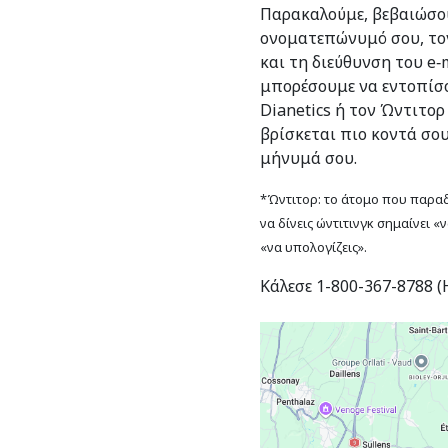
Παρακαλούμε, βεβαιώσου
ονοματεπώνυμό σου, το
και τη διεύθυνση του e‑m
μπορέσουμε να εντοπίσο
Dianetics ή τον Ώντιτορ
βρίσκεται πιο κοντά σο
μήνυμά σου.
*Ώντιτορ: το άτομο που παραδί
να δίνεις ώντιτινγκ σημαίνει «
«να υπολογίζεις».
Κάλεσε 1-800-367-8788 