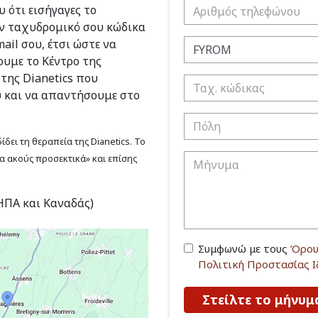
 ότι εισήγαγες το
ν ταχυδρομικό σου κώδικα
ail σου, έτσι ώστε να
υμε το Κέντρο της
 της Dianetics που
υ και να απαντήσουμε στο
δει τη θεραπεία της Dianetics. Το
να ακούς προσεκτικά» και επίσης
(ΗΠΑ και Καναδάς)
Συμφωνώ με τους
Όρου
Πολιτική Προστασίας 
Στείλτε το μήνυμ