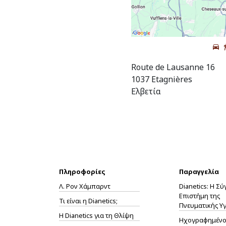
Route de Lausanne 16
1037 Etagnières
Ελβετία
Πληροφορίες
Παραγγελία
Λ. Ρον Χάμπαρντ
Dianetics: Η Σ
Επιστήμη της
Τι είναι η Dianetics;
Πνευματικής Υγ
Η
Dianetics
για τη Θλίψη
Ηχογραφημένο 