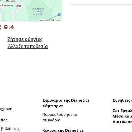
Ζήτησε οδηγίες
Άλλαξε τοποθεσία
Σεμινάριο της Dianetics
Συνήθεις
Χάμπαρντ
ύγχρονη
Σετ Εργαλ
Παρακολούθησε το
Μέσα Κοι
είας
σεμινάριο
Δικτύωσ
βιβλίο της
Κέντρα της Dianetics