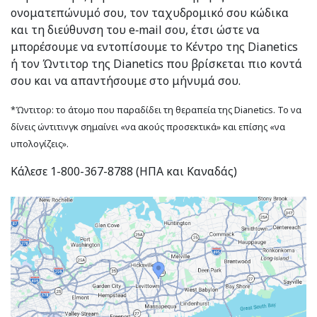
ονοματεπώνυμό σου, τον ταχυδρομικό σου κώδικα
και τη διεύθυνση του e‑mail σου, έτσι ώστε να
μπορέσουμε να εντοπίσουμε το Κέντρο της Dianetics
ή τον Ώντιτορ της Dianetics που βρίσκεται πιο κοντά
σου και να απαντήσουμε στο μήνυμά σου.
*Ώντιτορ: το άτομο που παραδίδει τη θεραπεία της Dianetics. Το να
δίνεις ώντιτινγκ σημαίνει «να ακούς προσεκτικά» και επίσης «να
υπολογίζεις».
Κάλεσε 1-800-367-8788 (ΗΠΑ και Καναδάς)