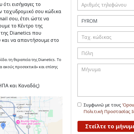
 ότι εισήγαγες το
ν ταχυδρομικό σου κώδικα
ail σου, έτσι ώστε να
υμε το Κέντρο της
 της Dianetics που
υ και να απαντήσουμε στο
δει τη θεραπεία της Dianetics. Το
να ακούς προσεκτικά» και επίσης
(ΗΠΑ και Καναδάς)
Συμφωνώ με τους
Όρου
Πολιτική Προστασίας 
Στείλτε το μήνυμ