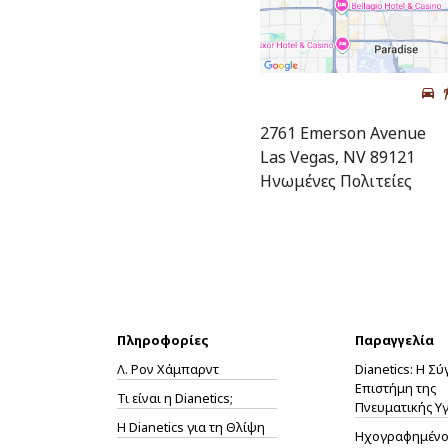
2761 Emerson Avenue
Las Vegas, NV 89121
Ηνωμένες Πολιτείες
Πληροφορίες
Παραγγελία
Λ. Ρον Χάμπαρντ
Dianetics: Η Σ
Επιστήμη της
Τι είναι η Dianetics;
Πνευματικής Υγ
Η
Dianetics
για τη Θλίψη
Ηχογραφημένο 