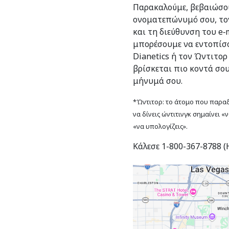
Παρακαλούμε, βεβαιώσου
ονοματεπώνυμό σου, το
και τη διεύθυνση του e‑m
μπορέσουμε να εντοπίσο
Dianetics ή τον Ώντιτορ
βρίσκεται πιο κοντά σο
μήνυμά σου.
*Ώντιτορ: το άτομο που παραδί
να δίνεις ώντιτινγκ σημαίνει «
«να υπολογίζεις».
Κάλεσε 1-800-367-8788 