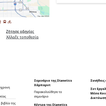
Ζήτησε οδηγίες
Άλλαξε τοποθεσία
Σεμινάριο της Dianetics
Συνήθεις
Χάμπαρντ
ύγχρονη
Σετ Εργαλ
Παρακολούθησε το
Μέσα Κοι
είας
σεμινάριο
Δικτύωσ
βιβλίο της
Κέντρα της Dianetics