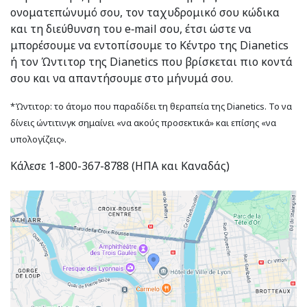
ονοματεπώνυμό σου, τον ταχυδρομικό σου κώδικα
και τη διεύθυνση του e‑mail σου, έτσι ώστε να
μπορέσουμε να εντοπίσουμε το Κέντρο της Dianetics
ή τον Ώντιτορ της Dianetics που βρίσκεται πιο κοντά
σου και να απαντήσουμε στο μήνυμά σου.
*Ώντιτορ: το άτομο που παραδίδει τη θεραπεία της Dianetics. Το να
δίνεις ώντιτινγκ σημαίνει «να ακούς προσεκτικά» και επίσης «να
υπολογίζεις».
Κάλεσε 1-800-367-8788 (ΗΠΑ και Καναδάς)