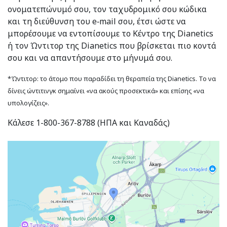
ονοματεπώνυμό σου, τον ταχυδρομικό σου κώδικα
και τη διεύθυνση του e‑mail σου, έτσι ώστε να
μπορέσουμε να εντοπίσουμε το Κέντρο της Dianetics
ή τον Ώντιτορ της Dianetics που βρίσκεται πιο κοντά
σου και να απαντήσουμε στο μήνυμά σου.
*Ώντιτορ: το άτομο που παραδίδει τη θεραπεία της Dianetics. Το να
δίνεις ώντιτινγκ σημαίνει «να ακούς προσεκτικά» και επίσης «να
υπολογίζεις».
Κάλεσε 1-800-367-8788 (ΗΠΑ και Καναδάς)