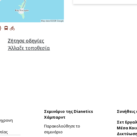
Ζήτησε οδηγίες
Άλλαξε τοποθεσία
Σεμινάριο της Dianetics
Συνήθεις
Χάμπαρντ
ύγχρονη
Σετ Εργαλ
Παρακολούθησε το
Μέσα Κοι
είας
σεμινάριο
Δικτύωσ