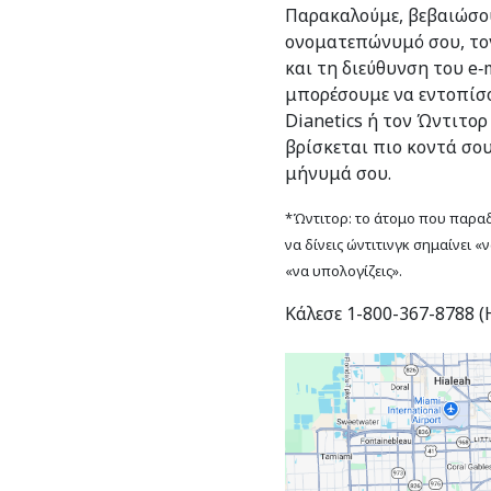
Παρακαλούμε, βεβαιώσου
ονοματεπώνυμό σου, το
και τη διεύθυνση του e‑m
μπορέσουμε να εντοπίσο
Dianetics ή τον Ώντιτορ
βρίσκεται πιο κοντά σο
μήνυμά σου.
*Ώντιτορ: το άτομο που παραδί
να δίνεις ώντιτινγκ σημαίνει «
«να υπολογίζεις».
Κάλεσε 1-800-367-8788 