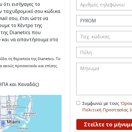
 ότι εισήγαγες το
ν ταχυδρομικό σου κώδικα
ail σου, έτσι ώστε να
υμε το Κέντρο της
 της Dianetics που
υ και να απαντήσουμε στο
δει τη θεραπεία της Dianetics. Το
να ακούς προσεκτικά» και επίσης
(ΗΠΑ και Καναδάς)
Συμφωνώ με τους
Όρου
Πολιτική Προστασίας 
Στείλτε το μήνυμ