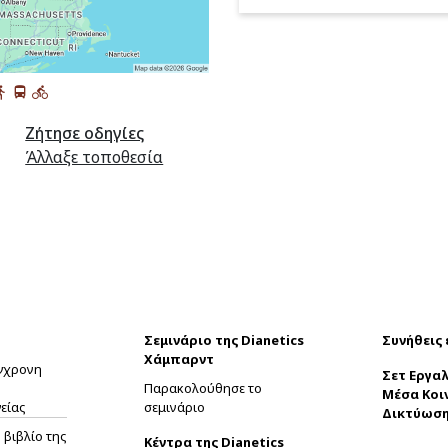
Ζήτησε οδηγίες
Άλλαξε τοποθεσία
Σεμινάριο της Dianetics
Συνήθεις
Χάμπαρντ
ύγχρονη
Σετ Εργαλ
Παρακολούθησε το
Μέσα Κοι
είας
σεμινάριο
Δικτύωσ
βιβλίο της
Κέντρα της Dianetics