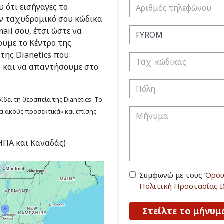
 ότι εισήγαγες το
ν ταχυδρομικό σου κώδικα
ail σου, έτσι ώστε να
υμε το Κέντρο της
 της Dianetics που
υ και να απαντήσουμε στο
δει τη θεραπεία της Dianetics. Το
να ακούς προσεκτικά» και επίσης
(ΗΠΑ και Καναδάς)
Συμφωνώ με τους
Όρου
Πολιτική Προστασίας 
Στείλτε το μήνυμ