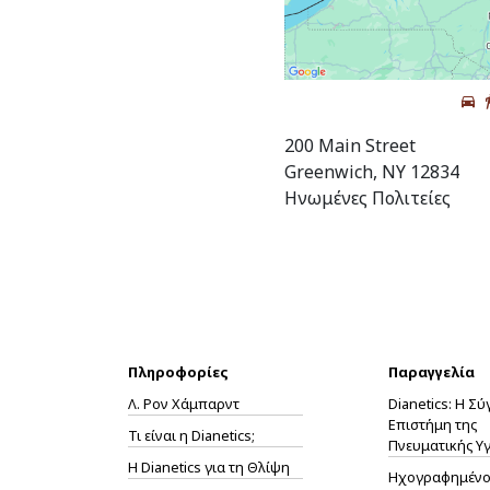
200 Main Street
Greenwich, NY 12834
Ηνωμένες Πολιτείες
Πληροφορίες
Παραγγελία
Λ. Ρον Χάμπαρντ
Dianetics: Η Σ
Επιστήμη της
Τι είναι η Dianetics;
Πνευματικής Υγ
Η
Dianetics
για τη Θλίψη
Ηχογραφημένο 