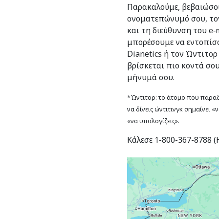
Παρακαλούμε, βεβαιώσου
ονοματεπώνυμό σου, το
και τη διεύθυνση του e‑m
μπορέσουμε να εντοπίσο
Dianetics ή τον Ώντιτορ
βρίσκεται πιο κοντά σο
μήνυμά σου.
*Ώντιτορ: το άτομο που παραδί
να δίνεις ώντιτινγκ σημαίνει «
«να υπολογίζεις».
Κάλεσε 1-800-367-8788 