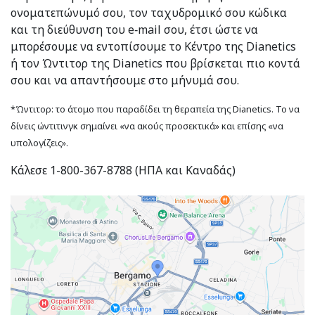
ονοματεπώνυμό σου, τον ταχυδρομικό σου κώδικα
και τη διεύθυνση του e‑mail σου, έτσι ώστε να
μπορέσουμε να εντοπίσουμε το Κέντρο της Dianetics
ή τον Ώντιτορ της Dianetics που βρίσκεται πιο κοντά
σου και να απαντήσουμε στο μήνυμά σου.
*Ώντιτορ: το άτομο που παραδίδει τη θεραπεία της Dianetics. Το να
δίνεις ώντιτινγκ σημαίνει «να ακούς προσεκτικά» και επίσης «να
υπολογίζεις».
Κάλεσε 1-800-367-8788 (ΗΠΑ και Καναδάς)