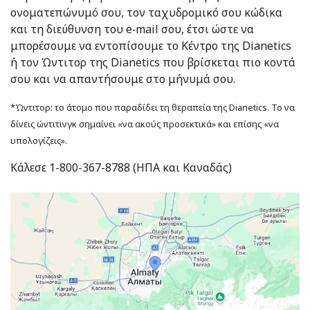
ονοματεπώνυμό σου, τον ταχυδρομικό σου κώδικα
και τη διεύθυνση του e‑mail σου, έτσι ώστε να
μπορέσουμε να εντοπίσουμε το Κέντρο της Dianetics
ή τον Ώντιτορ της Dianetics που βρίσκεται πιο κοντά
σου και να απαντήσουμε στο μήνυμά σου.
*Ώντιτορ: το άτομο που παραδίδει τη θεραπεία της Dianetics. Το να
δίνεις ώντιτινγκ σημαίνει «να ακούς προσεκτικά» και επίσης «να
υπολογίζεις».
Κάλεσε 1-800-367-8788 (ΗΠΑ και Καναδάς)