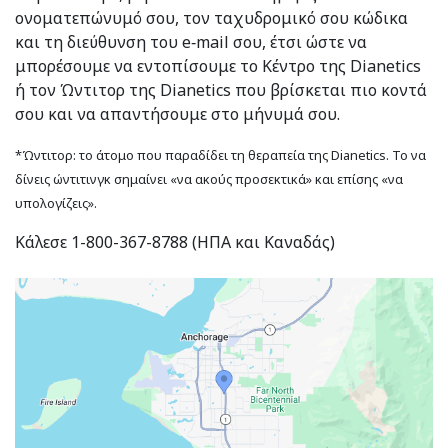
ονοματεπώνυμό σου, τον ταχυδρομικό σου κώδικα
και τη διεύθυνση του e‑mail σου, έτσι ώστε να
μπορέσουμε να εντοπίσουμε το Κέντρο της Dianetics
ή τον Ώντιτορ της Dianetics που βρίσκεται πιο κοντά
σου και να απαντήσουμε στο μήνυμά σου.
*Ώντιτορ: το άτομο που παραδίδει τη θεραπεία της Dianetics. Το να
δίνεις ώντιτινγκ σημαίνει «να ακούς προσεκτικά» και επίσης «να
υπολογίζεις».
Κάλεσε 1-800-367-8788 (ΗΠΑ και Καναδάς)