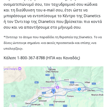
ονοματεπώνυμό σου, τον ταχυδρομικό σου κώδικα
και τη διεύθυνση του e‑mail σου, έτσι ώστε να
μπορέσουμε να εντοπίσουμε το Κέντρο της Dianetics
ή τον Ώντιτορ της Dianetics που βρίσκεται πιο κοντά
σου και να απαντήσουμε στο μήνυμά σου.
*Ώντιτορ: το άτομο που παραδίδει τη θεραπεία της Dianetics. Το να
δίνεις ώντιτινγκ σημαίνει «να ακούς προσεκτικά» και επίσης «να
υπολογίζεις».
Κάλεσε 1-800-367-8788 (ΗΠΑ και Καναδάς)