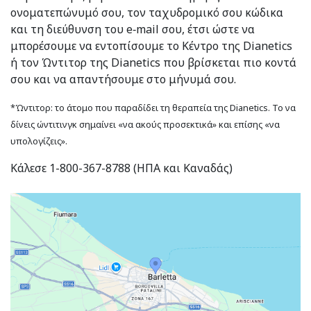
ονοματεπώνυμό σου, τον ταχυδρομικό σου κώδικα
και τη διεύθυνση του e‑mail σου, έτσι ώστε να
μπορέσουμε να εντοπίσουμε το Κέντρο της Dianetics
ή τον Ώντιτορ της Dianetics που βρίσκεται πιο κοντά
σου και να απαντήσουμε στο μήνυμά σου.
*Ώντιτορ: το άτομο που παραδίδει τη θεραπεία της Dianetics. Το να
δίνεις ώντιτινγκ σημαίνει «να ακούς προσεκτικά» και επίσης «να
υπολογίζεις».
Κάλεσε 1-800-367-8788 (ΗΠΑ και Καναδάς)