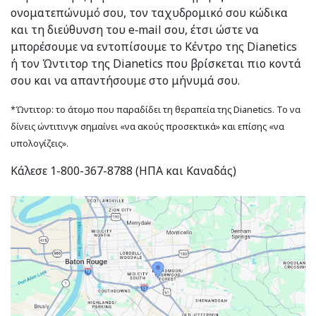
ονοματεπώνυμό σου, τον ταχυδρομικό σου κώδικα
και τη διεύθυνση του e‑mail σου, έτσι ώστε να
μπορέσουμε να εντοπίσουμε το Κέντρο της Dianetics
ή τον Ώντιτορ της Dianetics που βρίσκεται πιο κοντά
σου και να απαντήσουμε στο μήνυμά σου.
*Ώντιτορ: το άτομο που παραδίδει τη θεραπεία της Dianetics. Το να
δίνεις ώντιτινγκ σημαίνει «να ακούς προσεκτικά» και επίσης «να
υπολογίζεις».
Κάλεσε 1-800-367-8788 (ΗΠΑ και Καναδάς)