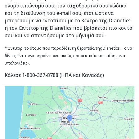
ονοματεπώνυμό σου, τον ταχυδρομικό σου κώδικα
και τη διεύθυνση του e‑mail σου, έτσι ώστε να
μπορέσουμε να εντοπίσουμε το Κέντρο της Dianetics
ή τον Ώντιτορ της Dianetics που βρίσκεται πιο κοντά
σου και να απαντήσουμε στο μήνυμά σου.
*Ώντιτορ: το άτομο που παραδίδει τη θεραπεία της Dianetics. Το να
δίνεις ώντιτινγκ σημαίνει «να ακούς προσεκτικά» και επίσης «να
υπολογίζεις».
Κάλεσε 1-800-367-8788 (ΗΠΑ και Καναδάς)