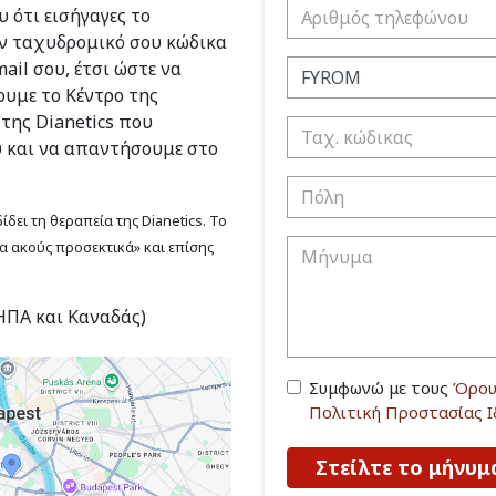
 ότι εισήγαγες το
ν ταχυδρομικό σου κώδικα
ail σου, έτσι ώστε να
υμε το Κέντρο της
 της Dianetics που
υ και να απαντήσουμε στο
δει τη θεραπεία της Dianetics. Το
να ακούς προσεκτικά» και επίσης
(ΗΠΑ και Καναδάς)
Συμφωνώ με τους
Όρου
Πολιτική Προστασίας 
Στείλτε το μήνυμ