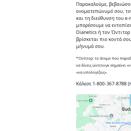
Παρακαλούμε, βεβαιώσου
ονοματεπώνυμό σου, το
και τη διεύθυνση του e‑m
μπορέσουμε να εντοπίσο
Dianetics ή τον Ώντιτορ
βρίσκεται πιο κοντά σο
μήνυμά σου.
*Ώντιτορ: το άτομο που παραδί
να δίνεις ώντιτινγκ σημαίνει «
«να υπολογίζεις».
Κάλεσε 1-800-367-8788 