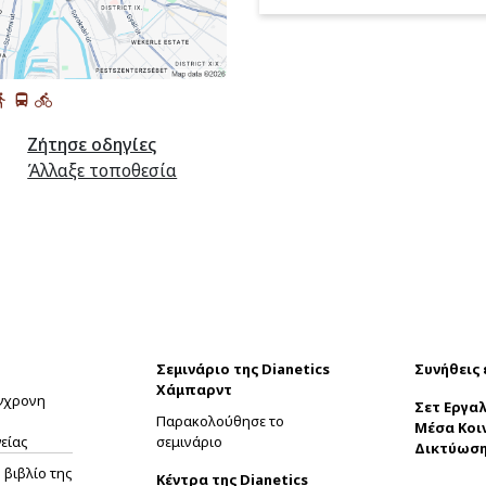
Ζήτησε οδηγίες
Άλλαξε τοποθεσία
Σεμινάριο της Dianetics
Συνήθεις
Χάμπαρντ
ύγχρονη
Σετ Εργαλ
Παρακολούθησε το
Μέσα Κοι
είας
σεμινάριο
Δικτύωσ
βιβλίο της
Κέντρα της Dianetics