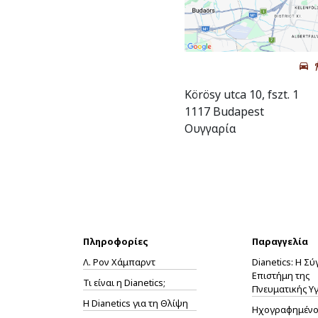
Körösy utca 10, fszt. 1
1117 Budapest
Ουγγαρία
Πληροφορίες
Παραγγελία
Λ. Ρον Χάμπαρντ
Dianetics: Η Σ
Επιστήμη της
Τι είναι η Dianetics;
Πνευματικής Υγ
Η
Dianetics
για τη Θλίψη
Ηχογραφημένο 