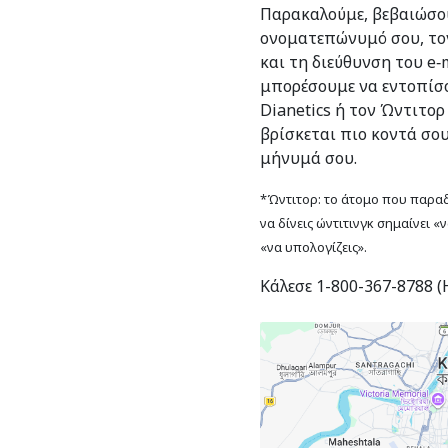
Παρακαλούμε, βεβαιώσου
ονοματεπώνυμό σου, το
και τη διεύθυνση του e‑m
μπορέσουμε να εντοπίσο
Dianetics ή τον Ώντιτορ
βρίσκεται πιο κοντά σο
μήνυμά σου.
*Ώντιτορ: το άτομο που παραδί
να δίνεις ώντιτινγκ σημαίνει «
«να υπολογίζεις».
Κάλεσε 1-800-367-8788 