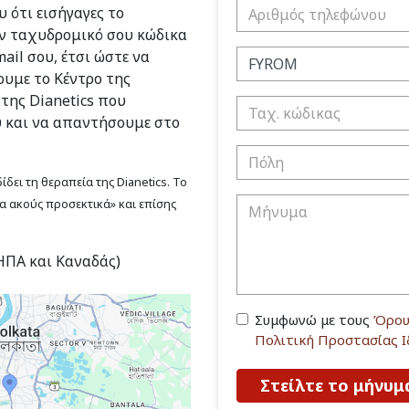
 ότι εισήγαγες το
ν ταχυδρομικό σου κώδικα
ail σου, έτσι ώστε να
υμε το Κέντρο της
 της Dianetics που
υ και να απαντήσουμε στο
δει τη θεραπεία της Dianetics. Το
να ακούς προσεκτικά» και επίσης
(ΗΠΑ και Καναδάς)
Συμφωνώ με τους
Όρου
Πολιτική Προστασίας 
Στείλτε το μήνυμ