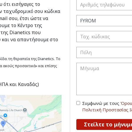
 ότι εισήγαγες το
ν ταχυδρομικό σου κώδικα
ail σου, έτσι ώστε να
υμε το Κέντρο της
 της Dianetics που
υ και να απαντήσουμε στο
δει τη θεραπεία της Dianetics. Το
να ακούς προσεκτικά» και επίσης
(ΗΠΑ και Καναδάς)
Συμφωνώ με τους
Όρου
Πολιτική Προστασίας 
Στείλτε το μήνυμ