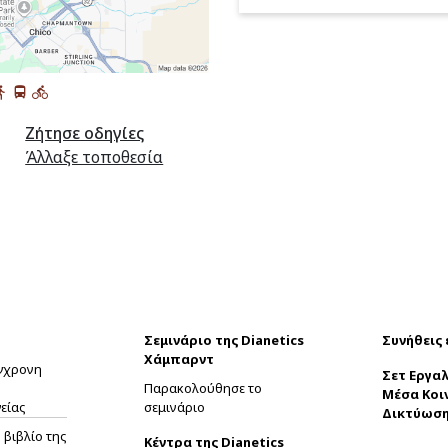
Ζήτησε οδηγίες
Άλλαξε τοποθεσία
Σεμινάριο της Dianetics
Συνήθεις
Χάμπαρντ
ύγχρονη
Σετ Εργαλ
Παρακολούθησε το
Μέσα Κοι
είας
σεμινάριο
Δικτύωσ
βιβλίο της
Κέντρα της Dianetics