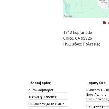
1812 Esplanade
Chico, CA 95926
Ηνωμένες Πολιτείες
Πληροφορίες
Παραγγελία
Λ. Ρον Χάμπαρντ
Dianetics: Η Σ
Επιστήμη της
Τι είναι η Dianetics;
Πνευματικής Υγ
Η
Dianetics
για τη Θλίψη
Ηχογραφημένο 