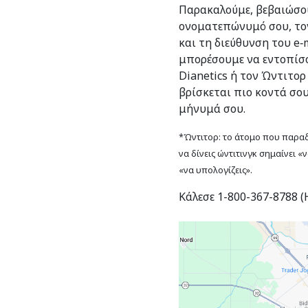
Παρακαλούμε, βεβαιώσου
ονοματεπώνυμό σου, το
και τη διεύθυνση του e‑m
μπορέσουμε να εντοπίσο
Dianetics ή τον Ώντιτορ
βρίσκεται πιο κοντά σο
μήνυμά σου.
*Ώντιτορ: το άτομο που παραδί
να δίνεις ώντιτινγκ σημαίνει «
«να υπολογίζεις».
Κάλεσε 1-800-367-8788 