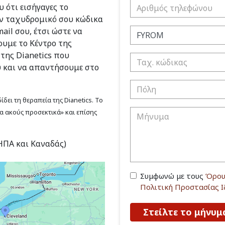
 ότι εισήγαγες το
ν ταχυδρομικό σου κώδικα
ail σου, έτσι ώστε να
υμε το Κέντρο της
 της Dianetics που
υ και να απαντήσουμε στο
δει τη θεραπεία της Dianetics. Το
να ακούς προσεκτικά» και επίσης
(ΗΠΑ και Καναδάς)
Συμφωνώ με τους
Όρου
Πολιτική Προστασίας 
Στείλτε το μήνυμ