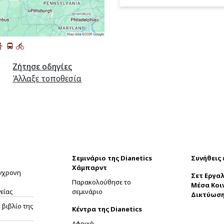
Ζήτησε οδηγίες
Άλλαξε τοποθεσία
Σεμινάριο της Dianetics
Συνήθεις
Χάμπαρντ
ύγχρονη
Σετ Εργαλ
Παρακολούθησε το
Μέσα Κοι
είας
σεμινάριο
Δικτύωσ
βιβλίο της
Κέντρα της Dianetics
Αφρική