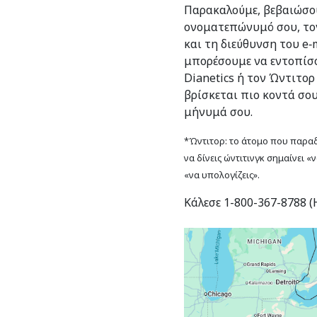
Παρακαλούμε, βεβαιώσου
ονοματεπώνυμό σου, το
και τη διεύθυνση του e‑m
μπορέσουμε να εντοπίσο
Dianetics ή τον Ώντιτορ
βρίσκεται πιο κοντά σο
μήνυμά σου.
*Ώντιτορ: το άτομο που παραδί
να δίνεις ώντιτινγκ σημαίνει «
«να υπολογίζεις».
Κάλεσε 1-800-367-8788 