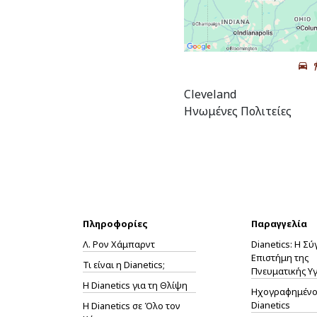
Cleveland
Ηνωμένες Πολιτείες
Πληροφορίες
Παραγγελία
Λ. Ρον Χάμπαρντ
Dianetics: Η Σ
Επιστήμη της
Τι είναι η Dianetics;
Πνευματικής Υγ
Η
Dianetics
για τη Θλίψη
Ηχογραφημένο 
Dianetics
Η Dianetics σε Όλο τον