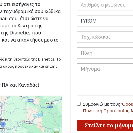
 ότι εισήγαγες το
ν ταχυδρομικό σου κώδικα
ail σου, έτσι ώστε να
υμε το Κέντρο της
 της Dianetics που
υ και να απαντήσουμε στο
δει τη θεραπεία της Dianetics. Το
να ακούς προσεκτικά» και επίσης
(ΗΠΑ και Καναδάς)
Συμφωνώ με τους
Όρου
Πολιτική Προστασίας 
Στείλτε το μήνυμ