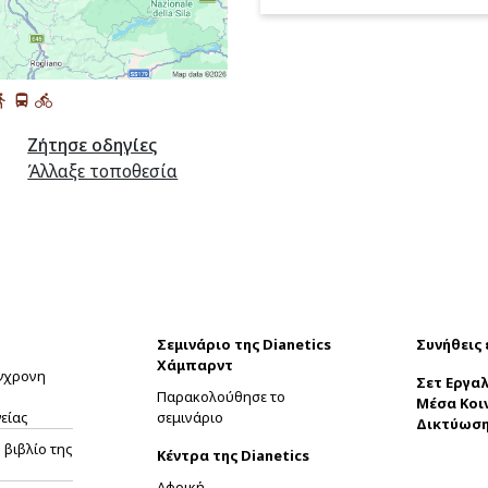
Ζήτησε οδηγίες
Άλλαξε τοποθεσία
Σεμινάριο της Dianetics
Συνήθεις
Χάμπαρντ
ύγχρονη
Σετ Εργαλ
Παρακολούθησε το
Μέσα Κοι
είας
σεμινάριο
Δικτύωσ
βιβλίο της
Κέντρα της Dianetics
Αφρική