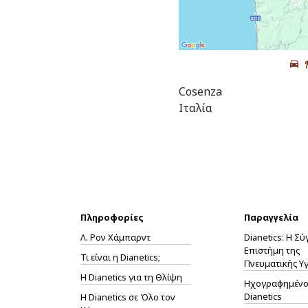
Cosenza
Ιταλία
Πληροφορίες
Παραγγελία
Λ. Ρον Χάμπαρντ
Dianetics: Η Σ
Επιστήμη της
Τι είναι η Dianetics;
Πνευματικής Υγ
Η
Dianetics
για τη Θλίψη
Ηχογραφημένο 
Dianetics
Η Dianetics σε Όλο τον