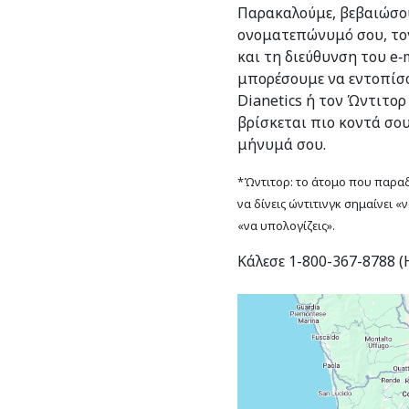
Παρακαλούμε, βεβαιώσου
ονοματεπώνυμό σου, το
και τη διεύθυνση του e‑m
μπορέσουμε να εντοπίσο
Dianetics ή τον Ώντιτορ
βρίσκεται πιο κοντά σο
μήνυμά σου.
*Ώντιτορ: το άτομο που παραδί
να δίνεις ώντιτινγκ σημαίνει «
«να υπολογίζεις».
Κάλεσε 1-800-367-8788 