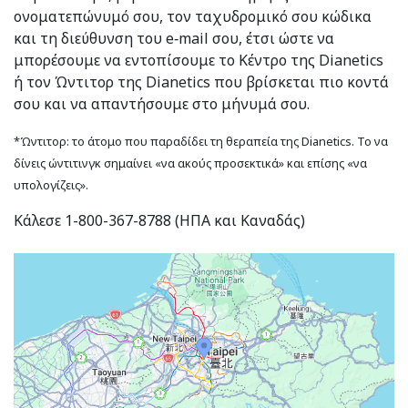
ονοματεπώνυμό σου, τον ταχυδρομικό σου κώδικα
και τη διεύθυνση του e‑mail σου, έτσι ώστε να
μπορέσουμε να εντοπίσουμε το Κέντρο της Dianetics
ή τον Ώντιτορ της Dianetics που βρίσκεται πιο κοντά
σου και να απαντήσουμε στο μήνυμά σου.
*Ώντιτορ: το άτομο που παραδίδει τη θεραπεία της Dianetics. Το να
δίνεις ώντιτινγκ σημαίνει «να ακούς προσεκτικά» και επίσης «να
υπολογίζεις».
Κάλεσε 1-800-367-8788 (ΗΠΑ και Καναδάς)