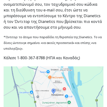
ονοματεπώνυμό σου, τον ταχυδρομικό σου κώδικα
και τη διεύθυνση του e‑mail σου, έτσι ώστε να
μπορέσουμε να εντοπίσουμε το Κέντρο της Dianetics
ή τον Ώντιτορ της Dianetics που βρίσκεται πιο κοντά
σου και να απαντήσουμε στο μήνυμά σου.
*Ώντιτορ: το άτομο που παραδίδει τη θεραπεία της Dianetics. Το να
δίνεις ώντιτινγκ σημαίνει «να ακούς προσεκτικά» και επίσης «να
υπολογίζεις».
Κάλεσε 1-800-367-8788 (ΗΠΑ και Καναδάς)