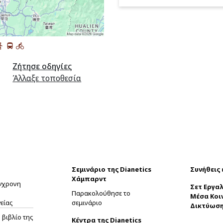
Ζήτησε οδηγίες
Άλλαξε τοποθεσία
Σεμινάριο της Dianetics
Συνήθεις
Χάμπαρντ
ύγχρονη
Σετ Εργαλ
Παρακολούθησε το
Μέσα Κοι
είας
σεμινάριο
Δικτύωσ
βιβλίο της
Κέντρα της Dianetics