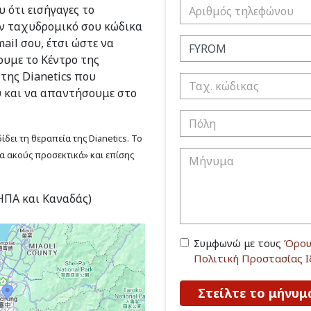
 ότι εισήγαγες το
ν ταχυδρομικό σου κώδικα
ail σου, έτσι ώστε να
υμε το Κέντρο της
 της Dianetics που
υ και να απαντήσουμε στο
δει τη θεραπεία της Dianetics. Το
να ακούς προσεκτικά» και επίσης
(ΗΠΑ και Καναδάς)
Συμφωνώ με τους
Όρου
Πολιτική Προστασίας 
Στείλτε το μήνυμ