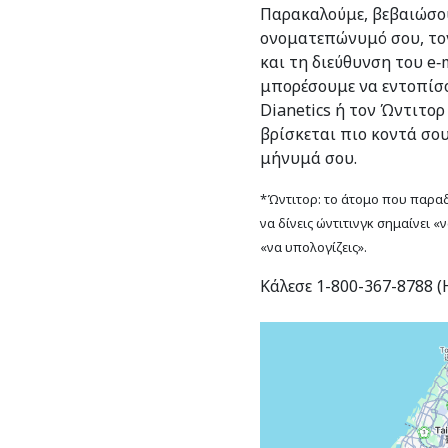
Παρακαλούμε, βεβαιώσου
ονοματεπώνυμό σου, το
και τη διεύθυνση του e‑m
μπορέσουμε να εντοπίσο
Dianetics ή τον Ώντιτορ
βρίσκεται πιο κοντά σο
μήνυμά σου.
*Ώντιτορ: το άτομο που παραδί
να δίνεις ώντιτινγκ σημαίνει «
«να υπολογίζεις».
Κάλεσε 1-800-367-8788 