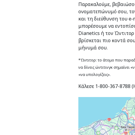
Παρακαλούμε, βεβαιώσου
ονοματεπώνυμό σου, το
και τη διεύθυνση του e‑m
μπορέσουμε να εντοπίσο
Dianetics ή τον Ώντιτορ
βρίσκεται πιο κοντά σο
μήνυμά σου.
*Ώντιτορ: το άτομο που παραδί
να δίνεις ώντιτινγκ σημαίνει «
«να υπολογίζεις».
Κάλεσε 1-800-367-8788 