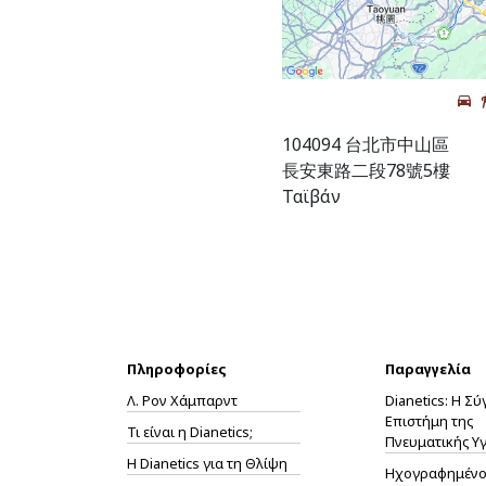
104094 台北市中山區
長安東路二段78號5樓
Ταϊβάν
Πληροφορίες
Παραγγελία
Λ. Ρον Χάμπαρντ
Dianetics: Η Σ
Επιστήμη της
Τι είναι η Dianetics;
Πνευματικής Υγ
Η
Dianetics
για τη Θλίψη
Ηχογραφημένο 