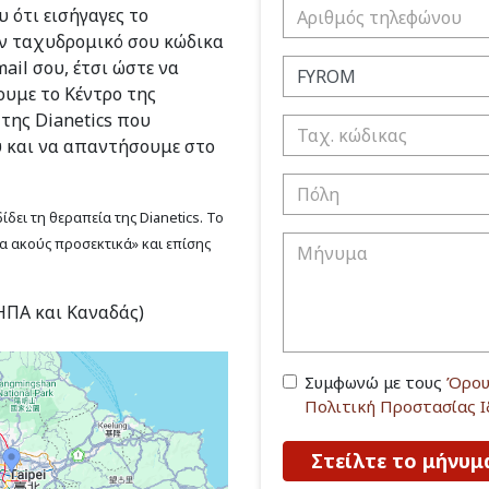
 ότι εισήγαγες το
ν ταχυδρομικό σου κώδικα
ail σου, έτσι ώστε να
υμε το Κέντρο της
 της Dianetics που
υ και να απαντήσουμε στο
δει τη θεραπεία της Dianetics. Το
να ακούς προσεκτικά» και επίσης
(ΗΠΑ και Καναδάς)
Συμφωνώ με τους
Όρου
Πολιτική Προστασίας 
Στείλτε το μήνυμ