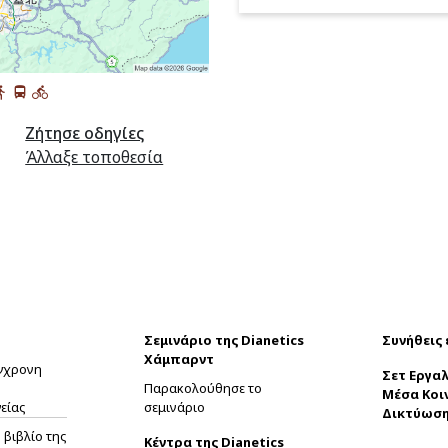
Ζήτησε οδηγίες
Άλλαξε τοποθεσία
Σεμινάριο της Dianetics
Συνήθεις
Χάμπαρντ
ύγχρονη
Σετ Εργαλ
Παρακολούθησε το
Μέσα Κοι
είας
σεμινάριο
Δικτύωσ
βιβλίο της
Κέντρα της Dianetics