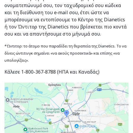
ονοματεπώνυμό σου, τον ταχυδρομικό σου κώδικα
και τη διεύθυνση του e‑mail σου, έτσι ώστε να
μπορέσουμε να εντοπίσουμε το Κέντρο της Dianetics
ή τον Ώντιτορ της Dianetics που βρίσκεται πιο κοντά
σου και να απαντήσουμε στο μήνυμά σου.
*Ώντιτορ: το άτομο που παραδίδει τη θεραπεία της Dianetics. Το να
δίνεις ώντιτινγκ σημαίνει «να ακούς προσεκτικά» και επίσης «να
υπολογίζεις».
Κάλεσε 1-800-367-8788 (ΗΠΑ και Καναδάς)