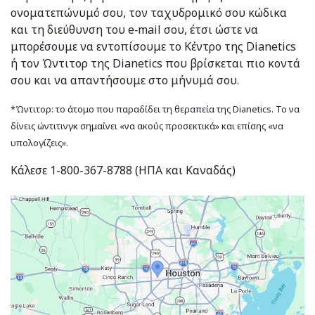
ονοματεπώνυμό σου, τον ταχυδρομικό σου κώδικα
και τη διεύθυνση του e‑mail σου, έτσι ώστε να
μπορέσουμε να εντοπίσουμε το Κέντρο της Dianetics
ή τον Ώντιτορ της Dianetics που βρίσκεται πιο κοντά
σου και να απαντήσουμε στο μήνυμά σου.
*Ώντιτορ: το άτομο που παραδίδει τη θεραπεία της Dianetics. Το να
δίνεις ώντιτινγκ σημαίνει «να ακούς προσεκτικά» και επίσης «να
υπολογίζεις».
Κάλεσε 1-800-367-8788 (ΗΠΑ και Καναδάς)