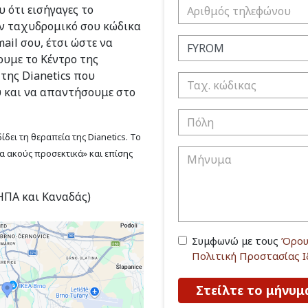
 ότι εισήγαγες το
ν ταχυδρομικό σου κώδικα
ail σου, έτσι ώστε να
υμε το Κέντρο της
 της Dianetics που
υ και να απαντήσουμε στο
δει τη θεραπεία της Dianetics. Το
να ακούς προσεκτικά» και επίσης
(ΗΠΑ και Καναδάς)
Συμφωνώ με τους
Όρου
Πολιτική Προστασίας 
Στείλτε το μήνυμ