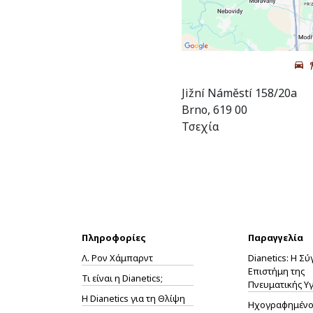
Jižní Náměstí 158/20a
Brno, 619 00
Τσεχία
Πληροφορίες
Παραγγελία
Λ. Ρον Χάμπαρντ
Dianetics: Η Σ
Επιστήμη της
Τι είναι η Dianetics;
Πνευματικής Υγ
Η
Dianetics
για τη Θλίψη
Ηχογραφημένο 