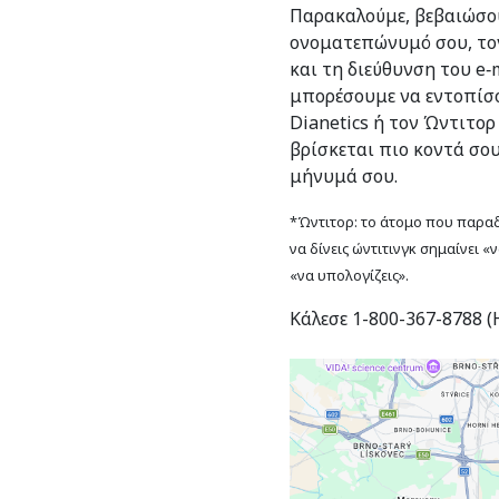
Παρακαλούμε, βεβαιώσου
ονοματεπώνυμό σου, το
και τη διεύθυνση του e‑m
μπορέσουμε να εντοπίσο
Dianetics ή τον Ώντιτορ
βρίσκεται πιο κοντά σο
μήνυμά σου.
*Ώντιτορ: το άτομο που παραδί
να δίνεις ώντιτινγκ σημαίνει «
«να υπολογίζεις».
Κάλεσε 1-800-367-8788 