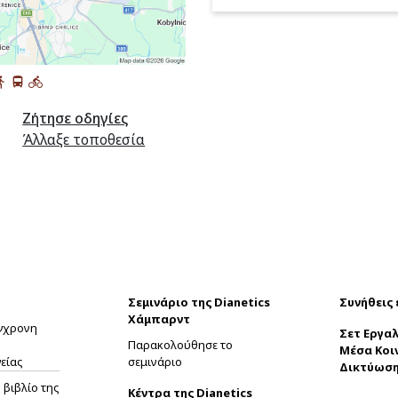
Ζήτησε οδηγίες
Άλλαξε τοποθεσία
Σεμινάριο της Dianetics
Συνήθεις
Χάμπαρντ
ύγχρονη
Σετ Εργαλ
Παρακολούθησε το
Μέσα Κοι
είας
σεμινάριο
Δικτύωσ
βιβλίο της
Κέντρα της Dianetics