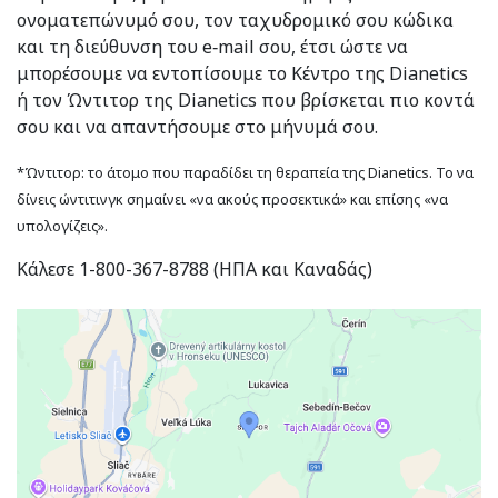
ονοματεπώνυμό σου, τον ταχυδρομικό σου κώδικα
και τη διεύθυνση του e‑mail σου, έτσι ώστε να
μπορέσουμε να εντοπίσουμε το Κέντρο της Dianetics
ή τον Ώντιτορ της Dianetics που βρίσκεται πιο κοντά
σου και να απαντήσουμε στο μήνυμά σου.
*Ώντιτορ: το άτομο που παραδίδει τη θεραπεία της Dianetics. Το να
δίνεις ώντιτινγκ σημαίνει «να ακούς προσεκτικά» και επίσης «να
υπολογίζεις».
Κάλεσε 1-800-367-8788 (ΗΠΑ και Καναδάς)