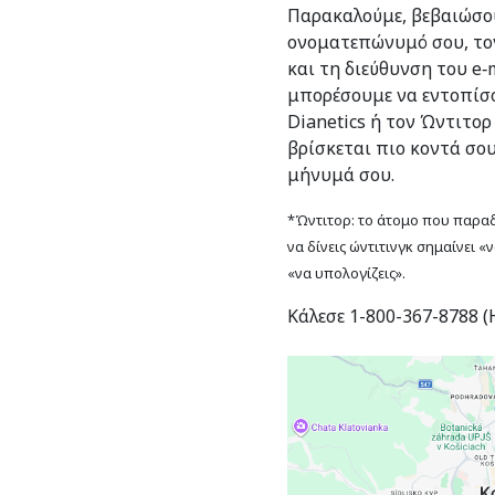
Παρακαλούμε, βεβαιώσου
ονοματεπώνυμό σου, το
και τη διεύθυνση του e‑m
μπορέσουμε να εντοπίσο
Dianetics ή τον Ώντιτορ
βρίσκεται πιο κοντά σο
μήνυμά σου.
*Ώντιτορ: το άτομο που παραδί
να δίνεις ώντιτινγκ σημαίνει «
«να υπολογίζεις».
Κάλεσε 1-800-367-8788 