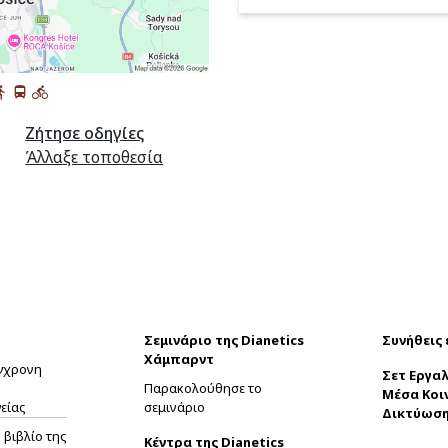
Ζήτησε οδηγίες
Άλλαξε τοποθεσία
Σεμινάριο της Dianetics
Συνήθεις
Χάμπαρντ
ύγχρονη
Σετ Εργαλ
Παρακολούθησε το
Μέσα Κοι
είας
σεμινάριο
Δικτύωσ
βιβλίο της
Κέντρα της Dianetics