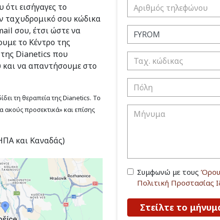
 ότι εισήγαγες το
ν ταχυδρομικό σου κώδικα
ail σου, έτσι ώστε να
υμε το Κέντρο της
 της Dianetics που
υ και να απαντήσουμε στο
δει τη θεραπεία της Dianetics. Το
να ακούς προσεκτικά» και επίσης
(ΗΠΑ και Καναδάς)
Συμφωνώ με τους
Όρου
Πολιτική Προστασίας 
Στείλτε το μήνυμ