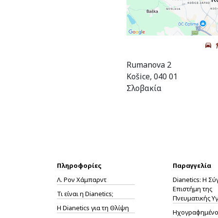
Rumanova 2
Košice, 040 01
Σλοβακία
Πληροφορίες
Παραγγελία
Λ. Ρον Χάμπαρντ
Dianetics: Η Σ
Επιστήμη της
Τι είναι η Dianetics;
Πνευματικής Υγ
Η
Dianetics
για τη Θλίψη
Ηχογραφημένο 