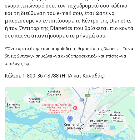
ονοματεπώνυμό σου, τον ταχυδρομικό σου κώδικα
και τη διεύθυνση του e‑mail σου, έτσι ώστε να
μπορέσουμε να εντοπίσουμε το Κέντρο της Dianetics
ή τον Ώντιτορ της Dianetics που βρίσκεται πιο κοντά
σου και να απαντήσουμε στο μήνυμά σου.
*Ώντιτορ: το άτομο που παραδίδει τη θεραπεία της Dianetics. Το να
δίνεις ώντιτινγκ σημαίνει «να ακούς προσεκτικά» και επίσης «να
υπολογίζεις».
Κάλεσε 1-800-367-8788 (ΗΠΑ και Καναδάς)