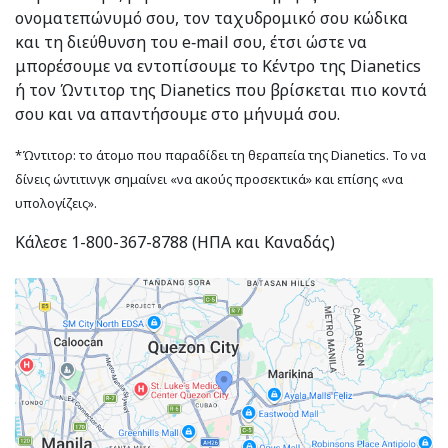
ονοματεπώνυμό σου, τον ταχυδρομικό σου κώδικα
και τη διεύθυνση του e‑mail σου, έτσι ώστε να
μπορέσουμε να εντοπίσουμε το Κέντρο της Dianetics
ή τον Ώντιτορ της Dianetics που βρίσκεται πιο κοντά
σου και να απαντήσουμε στο μήνυμά σου.
*Ώντιτορ: το άτομο που παραδίδει τη θεραπεία της Dianetics. Το να
δίνεις ώντιτινγκ σημαίνει «να ακούς προσεκτικά» και επίσης «να
υπολογίζεις».
Κάλεσε 1-800-367-8788 (ΗΠΑ και Καναδάς)